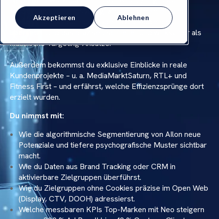
NEO Framework (basierend auf AIlon) Zielgruppen
fundiert analysiert, psychografisch segmentiert und
Akzeptieren
Ablehnen
nahtlos in direkt buchbare Open-Web-Audiences
übersetzt. Und das präziser, schneller und wirksamer als
klassische Targeting-Ansätze.
Außerdem bekommst du exklusive Einblicke in reale
Kundenprojekte – u. a. MediaMarktSaturn, RTL+ und
Fitness First – und erfährst, welche Effizienzsprünge dort
erzielt wurden.
Du nimmst mit:
Wie die algorithmische Segmentierung von AIlon neue
Potenziale und tiefere psychografische Muster sichtbar
macht.
Wie du Daten aus Brand Tracking oder CRM in
aktivierbare Zielgruppen überführst.
Wie du Zielgruppen ohne Cookies präzise im Open Web
(Display, CTV, DOOH) adressierst.
Welche messbaren KPIs Top-Marken mit Neo steigern